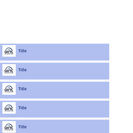
Title
Title
Title
Title
Title