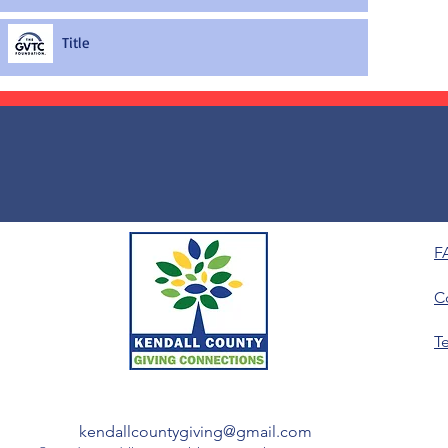
Title
F
C
T
kendallcountygiving@gmail.com