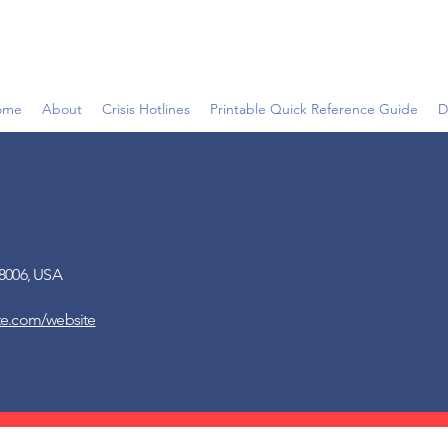
ome
About
Crisis Hotlines
Printable Quick Reference Guide
D
78006, USA
ite.com/website