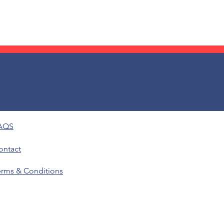
AQS
ontact
erms & Conditions